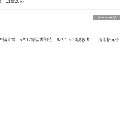
 11章28節
メッセージ
福音書 5章17節聖書朗読 ルカ1:5-23説教者 清水悟兄今