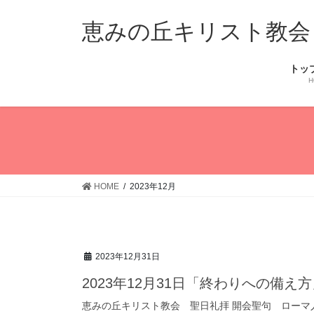
コ
ナ
ン
ビ
恵みの丘キリスト教会
テ
ゲ
ン
ー
トッ
ツ
シ
H
へ
ョ
ス
ン
キ
に
ッ
移
プ
動
HOME
2023年12月
2023年12月31日
2023年12月31日「終わりへの備え
恵みの丘キリスト教会 聖日礼拝 開会聖句 ローマ