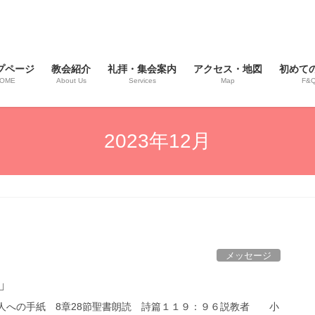
プページ
教会紹介
礼拝・集会案内
アクセス・地図
初めて
OME
About Us
Services
Map
F&
2023年12月
メッセージ
方」
人への手紙 8章28節聖書朗読 詩篇１１９：９６説教者 小