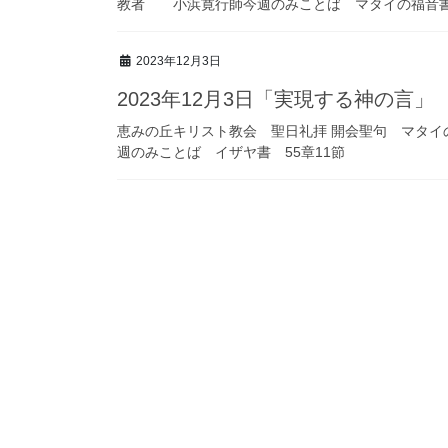
教者 小浜寛行師今週のみことば マタイの福音書
2023年12月3日
2023年12月3日「実現する神の言」
恵みの丘キリスト教会 聖日礼拝 開会聖句 マタイの
週のみことば イザヤ書 55章11節