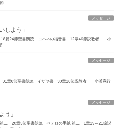
22節
メッセージ
祝いしよう」
18篇24節聖書朗読 ヨハネの福音書 12章46節説教者 小
6節
メッセージ
 31章8節聖書朗読 イザヤ書 30章18節説教者 小浜寛行
メッセージ
えよう」
二 20章5節聖書朗読 ペテロの手紙 第二 1章19～21節説