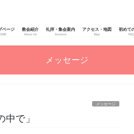
プページ
教会紹介
礼拝・集会案内
アクセス・地図
初めて
OME
About Us
Services
Map
F&
メッセージ
メッセージ
手の中で」