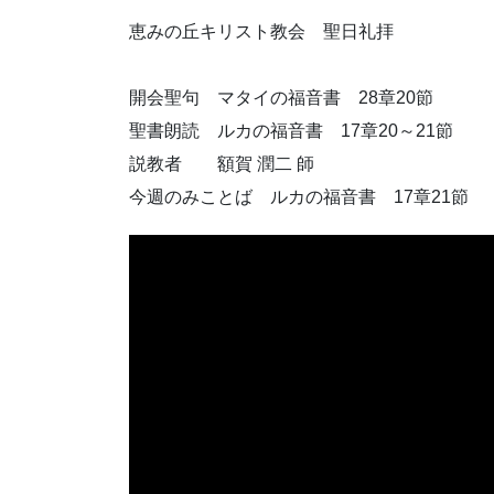
恵みの丘キリスト教会 聖日礼拝
開会聖句 マタイの福音書 28章20節
聖書朗読 ルカの福音書 17章20～21節
説教者 額賀 潤二 師
今週のみことば ルカの福音書 17章21節