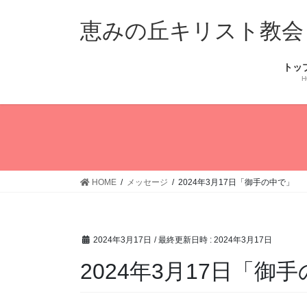
コ
ナ
ン
ビ
恵みの丘キリスト教会
テ
ゲ
ン
ー
トッ
ツ
シ
H
へ
ョ
ス
ン
キ
に
ッ
移
プ
動
HOME
メッセージ
2024年3月17日「御手の中で」
2024年3月17日
/ 最終更新日時 :
2024年3月17日
2024年3月17日「御