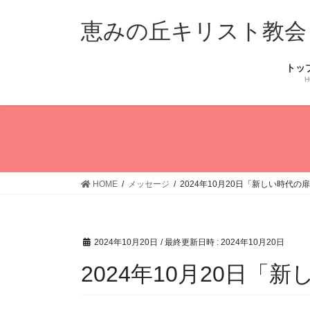
コ
ナ
ン
ビ
恵みの丘キリスト教会
テ
ゲ
ン
ー
トッ
ツ
シ
H
へ
ョ
ス
ン
キ
に
ッ
移
プ
動
HOME
メッセージ
2024年10月20日「新しい時代の
2024年10月20日
/ 最終更新日時 :
2024年10月20日
2024年10月20日「