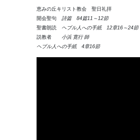
恵みの丘キリスト教会 聖日礼拝
開会聖句
詩篇 84篇11～12節
聖書朗読
ヘブル人への手紙 12章16～24節
説教者
小浜 寛行 師
ヘブル人への手紙 4章16節