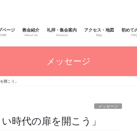
プページ
教会紹介
礼拝・集会案内
アクセス・地図
初めて
OME
About Us
Services
Map
F&
メッセージ
扉を開こう」
メッセージ
新しい時代の扉を開こう」