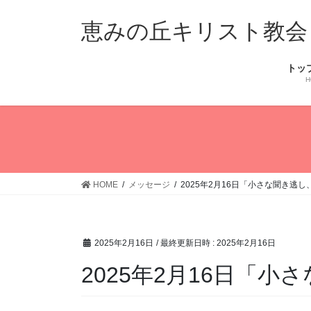
コ
ナ
ン
ビ
恵みの丘キリスト教会
テ
ゲ
ン
ー
トッ
ツ
シ
H
へ
ョ
ス
ン
キ
に
ッ
移
プ
動
HOME
メッセージ
2025年2月16日「小さな聞き逃
2025年2月16日
/ 最終更新日時 :
2025年2月16日
2025年2月16日「