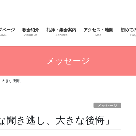
プページ
教会紹介
礼拝・集会案内
アクセス・地図
初めて
OME
About Us
Services
Map
F&
メッセージ
し、大きな後悔」
メッセージ
小さな聞き逃し、大きな後悔」