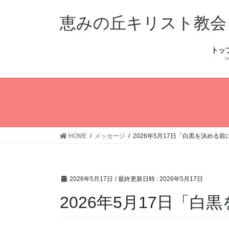
コ
ナ
ン
ビ
恵みの丘キリスト教会
テ
ゲ
ン
ー
トッ
ツ
シ
H
へ
ョ
ス
ン
キ
に
ッ
移
プ
動
HOME
メッセージ
2026年5月17日「白黒を決める前
2026年5月17日
/ 最終更新日時 :
2026年5月17日
2026年5月17日「白