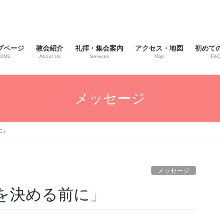
プページ
教会紹介
礼拝・集会案内
アクセス・地図
初めて
OME
About Us
Services
Map
F&
メッセージ
に」
メッセージ
黒を決める前に」