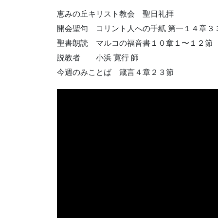
恵みの丘キリスト教会 聖日礼拝
開会聖句 コリント人への手紙 第一１４章３
聖書朗読 マルコの福音書１０章１〜１２節
説教者 小浜 寛行 師
今週のみことば 箴言４章２３節