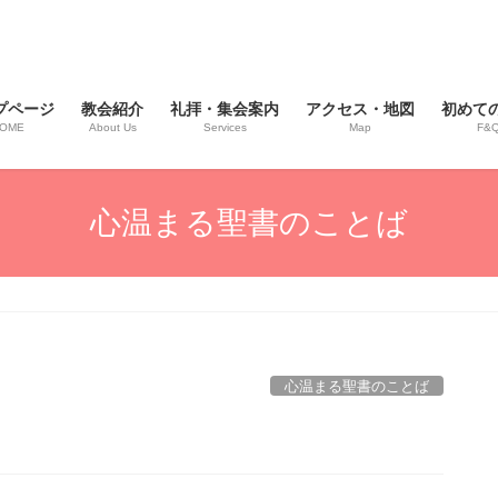
プページ
教会紹介
礼拝・集会案内
アクセス・地図
初めて
OME
About Us
Services
Map
F&
心温まる聖書のことば
心温まる聖書のことば