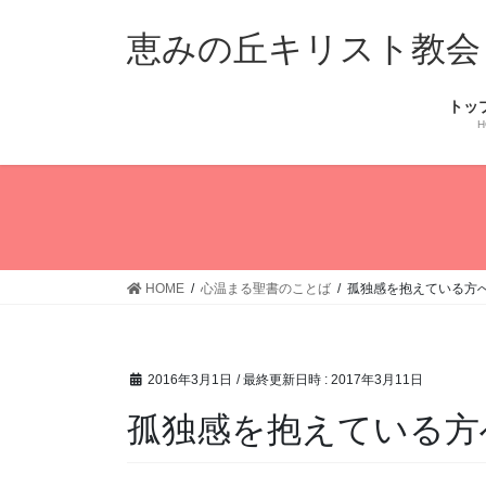
コ
ナ
ン
ビ
恵みの丘キリスト教会
テ
ゲ
ン
ー
トッ
ツ
シ
H
へ
ョ
ス
ン
キ
に
ッ
移
プ
動
HOME
心温まる聖書のことば
孤独感を抱えている方
2016年3月1日
/ 最終更新日時 :
2017年3月11日
孤独感を抱えている方