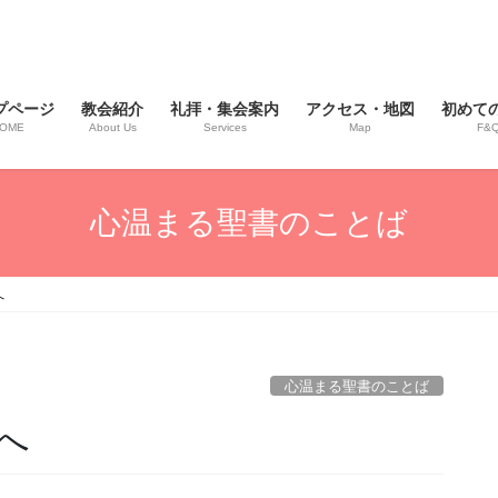
プページ
教会紹介
礼拝・集会案内
アクセス・地図
初めて
OME
About Us
Services
Map
F&
心温まる聖書のことば
へ
心温まる聖書のことば
へ