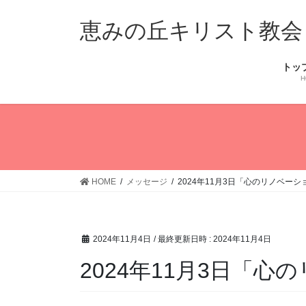
コ
ナ
ン
ビ
恵みの丘キリスト教会
テ
ゲ
ン
ー
トッ
ツ
シ
H
へ
ョ
ス
ン
キ
に
ッ
移
プ
動
HOME
メッセージ
2024年11月3日「心のリノベーシ
2024年11月4日
/ 最終更新日時 :
2024年11月4日
2024年11月3日「