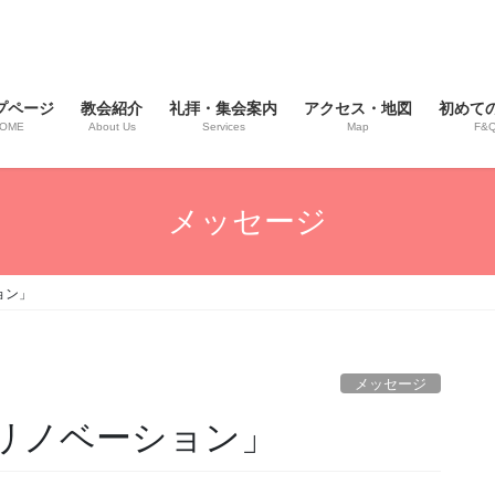
プページ
教会紹介
礼拝・集会案内
アクセス・地図
初めて
OME
About Us
Services
Map
F&
メッセージ
ョン」
メッセージ
心のリノベーション」