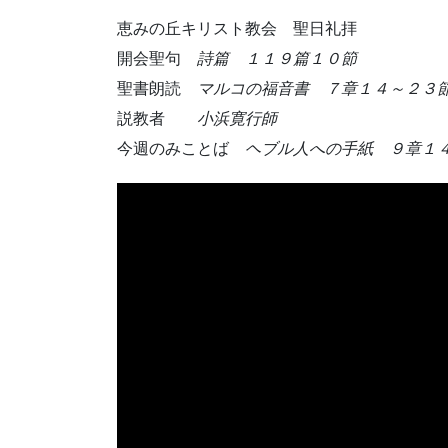
恵みの丘キリスト教会 聖日礼拝
開会聖句
詩篇 １１９篇１０節
聖書朗読
マルコの福音書 ７章１４～２３
説教者
小浜寛行師
今週のみことば
ヘブル人への手紙 ９章１