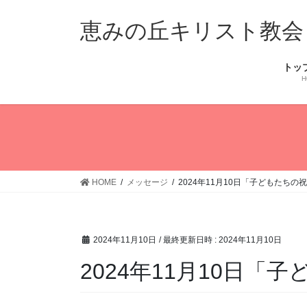
コ
ナ
ン
ビ
恵みの丘キリスト教会
テ
ゲ
ン
ー
トッ
ツ
シ
H
へ
ョ
ス
ン
キ
に
ッ
移
プ
動
HOME
メッセージ
2024年11月10日「子どもたちの
2024年11月10日
/ 最終更新日時 :
2024年11月10日
2024年11月10日