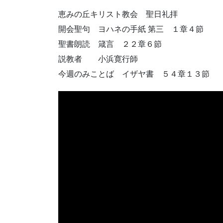
恵みの丘キリスト教会 聖日礼拝
開会聖句 ヨハネの手紙 第三 １章４節
聖書朗読 箴言 ２２章６節
説教者 小浜寛行師
今週のみことば イザヤ書 ５４章１３節