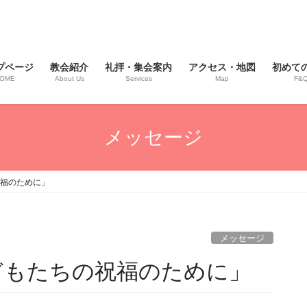
プページ
教会紹介
礼拝・集会案内
アクセス・地図
初めて
OME
About Us
Services
Map
F&
メッセージ
祝福のために」
メッセージ
「子どもたちの祝福のために」